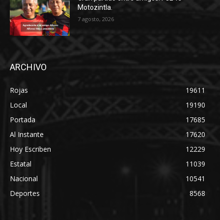
Motozintla.
7 agosto, 2026
ARCHIVO
Rojas
19611
Local
19190
Portada
17685
Al Instante
17620
Hoy Escriben
12229
Estatal
11039
Nacional
10541
Deportes
8568