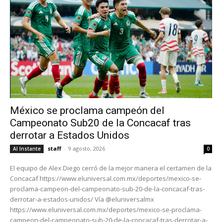
México se proclama campeón del
Campeonato Sub20 de la Concacaf tras
derrotar a Estados Unidos
staff
-
9 agosto, 2026
Al Instante
0
El equipo de Alex Diego cerró de la mejor manera el certamen de la
Concacaf https://www.eluniversal.com.mx/deportes/mexico-se-
proclama-campeon-del-campeonato-sub-20-de-la-concacaf-tras-
derrotar-a-estados-unidos/ Vía @eluniversalmx
https://www.eluniversal.com.mx/deportes/mexico-se-proclama-
campeon-del-campeonato-sub-20-de-la-concacaf-tras-derrotar-a-