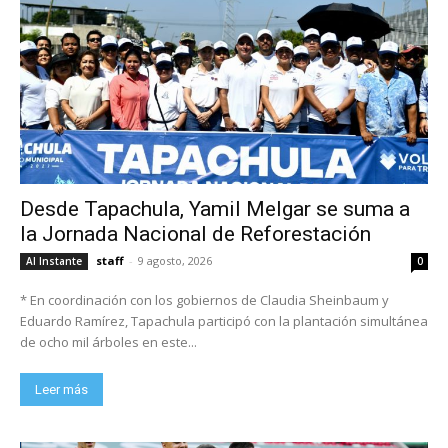
Desde Tapachula, Yamil Melgar se suma a
la Jornada Nacional de Reforestación
staff
-
9 agosto, 2026
Al Instante
0
* En coordinación con los gobiernos de Claudia Sheinbaum y
Eduardo Ramírez, Tapachula participó con la plantación simultánea
de ocho mil árboles en este...
Leer más