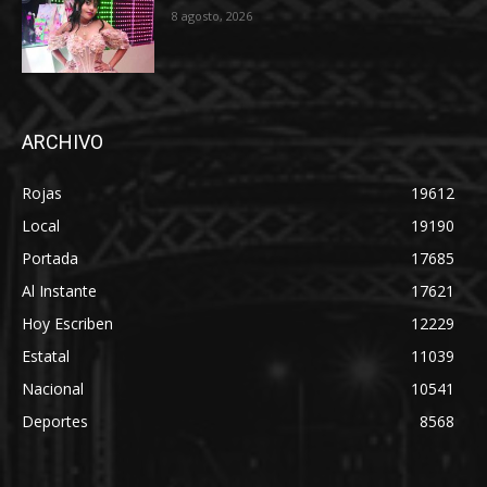
8 agosto, 2026
ARCHIVO
Rojas
19612
Local
19190
Portada
17685
Al Instante
17621
Hoy Escriben
12229
Estatal
11039
Nacional
10541
Deportes
8568