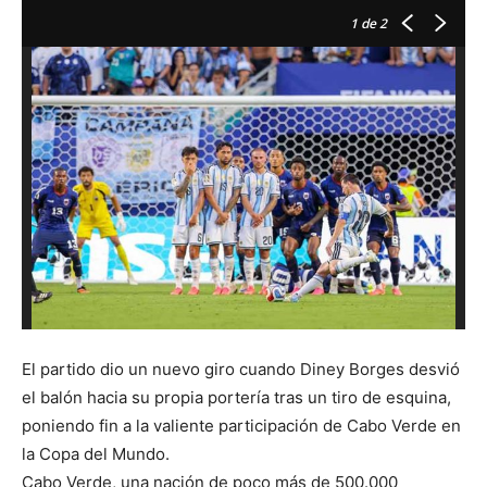
1
de 2
A
d
El partido dio un nuevo giro cuando Diney Borges desvió
el balón hacia su propia portería tras un tiro de esquina,
poniendo fin a la valiente participación de Cabo Verde en
la Copa del Mundo.
Cabo Verde, una nación de poco más de 500.000