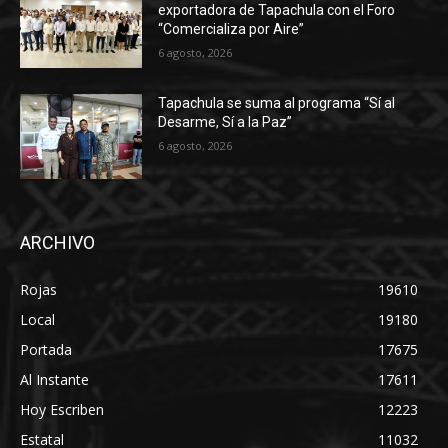
exportadora de Tapachula con el Foro
“Comercializa por Aire”
6 agosto, 2026
Tapachula se suma al programa “Sí al
Desarme, Sí a la Paz”
6 agosto, 2026
ARCHIVO
Rojas
19610
Local
19180
Portada
17675
Al Instante
17611
Hoy Escriben
12223
Estatal
11032