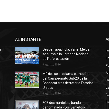
AL INSTANTE
A
n
Desde Tapachula, Yamil Melgar
R
se suma a la Jornada Nacional
Lo
de Reforestación
9 agosto, 2026
P
Al
México se proclama campeón
del Campeonato Sub20 de la
Ho
Concacaf tras derrotar a Estados
Es
Unidos
9 agosto, 2026
N
D
FGE desmantela a banda
denominada «Los Barretos»