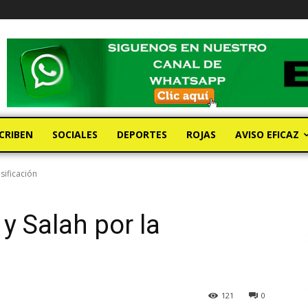
CRIBEN
SOCIALES
DEPORTES
ROJAS
AVISO EFICAZ
sificación
y Salah por la
121
0