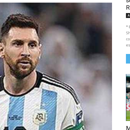
s
R
A
* 
Sh
co
es
M