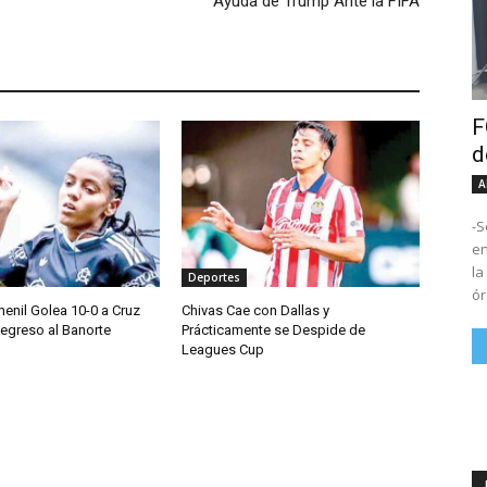
Ayuda de Trump Ante la FIFA
F
d
A
-S
en Tux
la
Deportes
ór
enil Golea 10-0 a Cruz
Chivas Cae con Dallas y
Regreso al Banorte
Prácticamente se Despide de
Leagues Cup