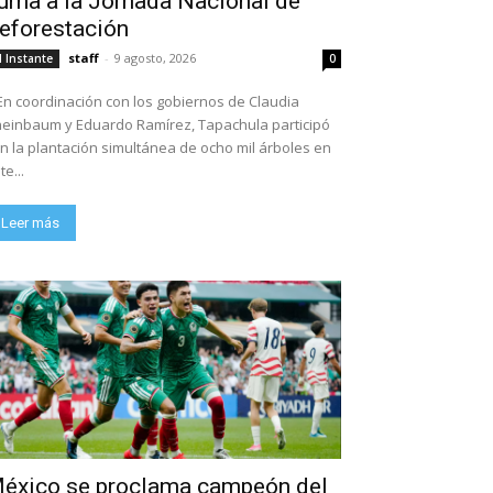
uma a la Jornada Nacional de
eforestación
staff
-
9 agosto, 2026
l Instante
0
En coordinación con los gobiernos de Claudia
einbaum y Eduardo Ramírez, Tapachula participó
n la plantación simultánea de ocho mil árboles en
te...
Leer más
éxico se proclama campeón del