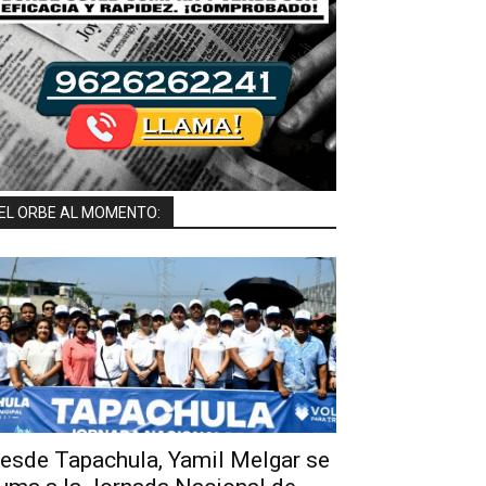
EL ORBE AL MOMENTO:
esde Tapachula, Yamil Melgar se