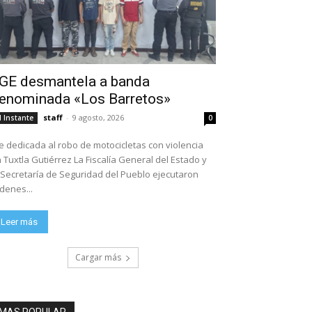
GE desmantela a banda
enominada «Los Barretos»
staff
-
9 agosto, 2026
l Instante
0
e dedicada al robo de motocicletas con violencia
tla Gutiérrez La Fiscalía General del Estado y
 Secretaría de Seguridad del Pueblo ejecutaron
denes...
Leer más
Cargar más