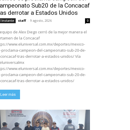
ampeonato Sub20 de la Concacaf
ras derrotar a Estados Unidos
staff
-
9 agosto, 2026
l Instante
0
 equipo de Alex Diego cerró de la mejor manera el
rtamen de la Concacaf
tps://www.eluniversal.com.mx/deportes/mexico-
-proclama-campeon-del-campeonato-sub-20-de-
-concacaf-tras-derrotar-a-estados-unidos/ Vía
luniversalmx
tps://www.eluniversal.com.mx/deportes/mexico-
-proclama-campeon-del-campeonato-sub-20-de-
-concacaf-tras-derrotar-a-estados-unidos/
Leer más