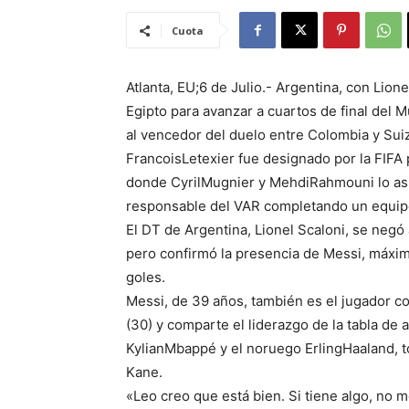
Cuota
Atlanta, EU;6 de Julio.- Argentina, con Lion
Egipto para avanzar a cuartos de final del M
al vencedor del duelo entre Colombia y Sui
FrancoisLetexier fue designado por la FIFA pa
donde CyrilMugnier y MehdiRahmouni lo asis
responsable del VAR completando un equipo
El DT de Argentina, Lionel Scaloni, se negó 
pero confirmó la presencia de Messi, máximo
goles.
Messi, de 39 años, también es el jugador c
(30) y comparte el liderazgo de la tabla de 
KylianMbappé y el noruego ErlingHaaland, t
Kane.
«Leo creo que está bien. Si tiene algo, no me