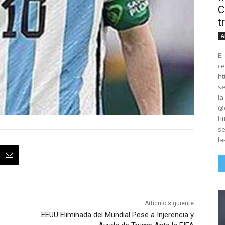
C
t
A
El
ce
ht
se
la
@e
ht
se
la
Artículo siguiente
EEUU Eliminada del Mundial Pese a Injerencia y