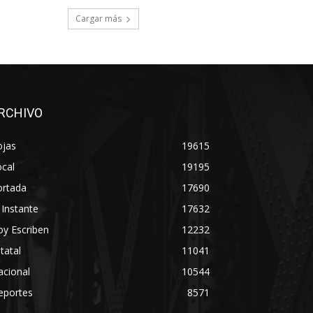
Cargar más
RCHIVO
ojas
19615
cal
19195
ortada
17690
 Instante
17632
y Escriben
12232
tatal
11041
acional
10544
eportes
8571