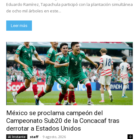
Eduardo Ramírez, Tapachula participó con la plantación simultánea
de ocho mil árboles en este...
Leer más
México se proclama campeón del
Campeonato Sub20 de la Concacaf tras
derrotar a Estados Unidos
staff
-
9 agosto, 2026
Al Instante
0