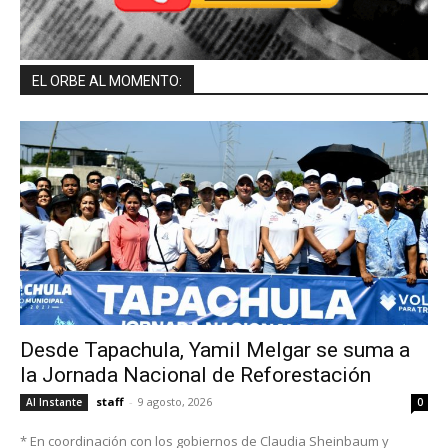
EL ORBE AL MOMENTO:
Desde Tapachula, Yamil Melgar se suma a
la Jornada Nacional de Reforestación
staff
-
9 agosto, 2026
Al Instante
0
* En coordinación con los gobiernos de Claudia Sheinbaum y