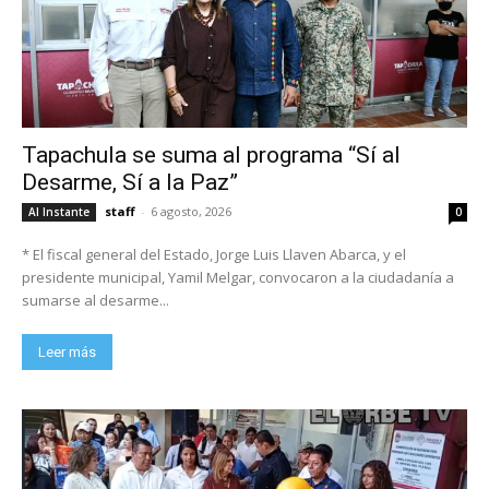
Tapachula se suma al programa “Sí al
Desarme, Sí a la Paz”
staff
-
6 agosto, 2026
Al Instante
0
* El fiscal general del Estado, Jorge Luis Llaven Abarca, y el
presidente municipal, Yamil Melgar, convocaron a la ciudadanía a
sumarse al desarme...
Leer más