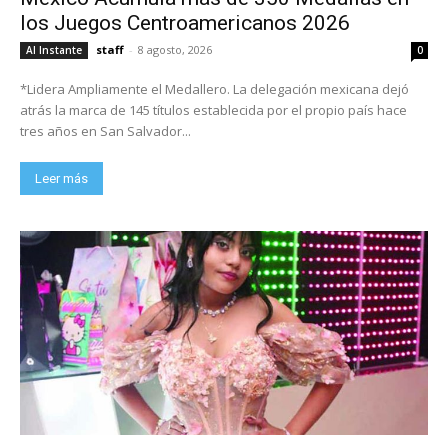
los Juegos Centroamericanos 2026
staff
-
8 agosto, 2026
Al Instante
0
*Lidera Ampliamente el Medallero. La delegación mexicana dejó
atrás la marca de 145 títulos establecida por el propio país hace
tres años en San Salvador...
Leer más