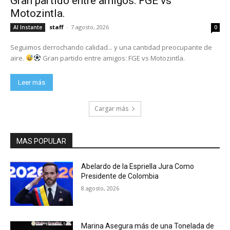
Gran partido entre amigos: FGE vs
Motozintla.
staff
-
7 agosto, 2026
Al Instante
0
Seguimos derrochando calidad... y una cantidad preocupante de
aire.
Gran partido entre amigos: FGE vs Motozintla.
Leer más
Cargar más
MAS POPULAR
Abelardo de la Espriella Jura Como
Presidente de Colombia
8 agosto, 2026
Marina Asegura más de una Tonelada de