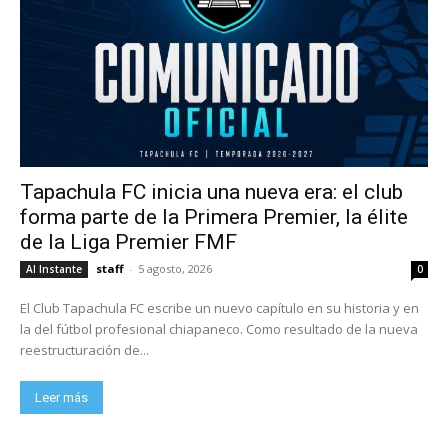
Tapachula FC inicia una nueva era: el club
forma parte de la Primera Premier, la élite
de la Liga Premier FMF
staff
-
5 agosto, 2026
Al Instante
0
El Club Tapachula FC escribe un nuevo capítulo en su historia y en
la del fútbol profesional chiapaneco. Como resultado de la nueva
reestructuración de...
Leer más