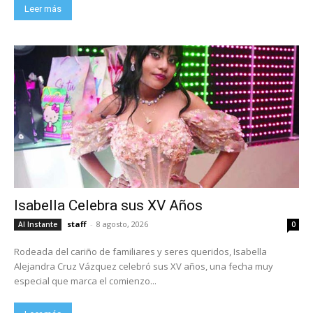
Leer más
Isabella Celebra sus XV Años
staff
-
8 agosto, 2026
Al Instante
0
Rodeada del cariño de familiares y seres queridos, Isabella
Alejandra Cruz Vázquez celebró sus XV años, una fecha muy
especial que marca el comienzo...