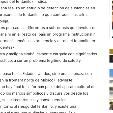
pos del fentanilo», indica.
uana realizó un estudio de detección de sustancias en
esencia de fentanilo, lo que contradice las cifras
leja.
es por causas diferentes a sobredosis que involucren
uana ni en el resto del país un programa institucional ni
orma sistemática la presencia y el rol del fentanilo en
identes».
jera y maligna simbólicamente cargada con significados
asiático, a ser un problema legítimo de salud y
de paso hacia Estados Unidos, sino una amenaza con
en la frontera norte de México», advierte.
hay final feliz, forman parte del aparato cultural del
do los marcos simbólicos y discursivos desde los
, sus características y consecuencias.
torno al riesgo del fentanilo, y existe una
ña y el producto audiovisual generado. Sun