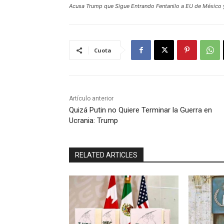
Acusa Trump que Sigue Entrando Fentanilo a EU de México
Cuota
Artículo anterior
Quizá Putin no Quiere Terminar la Guerra en
Ucrania: Trump
RELATED ARTICLES