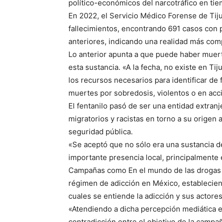
político-económicos del narcotráfico en tiem
En 2022, el Servicio Médico Forense de Tij
fallecimientos, encontrando 691 casos con pr
anteriores, indicando una realidad más comp
Lo anterior apunta a que puede haber muert
esta sustancia. «A la fecha, no existe en Tij
los recursos necesarios para identificar de f
muertes por sobredosis, violentos o en acc
El fentanilo pasó de ser una entidad extran
migratorios y racistas en torno a su origen 
seguridad pública.
«Se aceptó que no sólo era una sustancia 
importante presencia local, principalmente 
Campañas como En el mundo de las drogas no 
régimen de adicción en México, establecien
cuales se entiende la adicción y sus actores
«Atendiendo a dicha percepción mediática en 
contradicción entre el objetivo de la campa