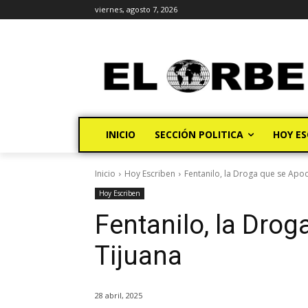
viernes, agosto 7, 2026
INICIO
SECCIÓN POLITICA
HOY ES
Inicio
Hoy Escriben
Fentanilo, la Droga que se Apo
Hoy Escriben
Fentanilo, la Dro
Tijuana
28 abril, 2025