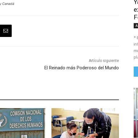
Y
 y Canadá
e
F
A
* 
in
mu
pl
Artículo siguiente
El Reinado más Poderoso del Mundo