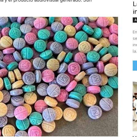
L
i
A
En
se
in
la.