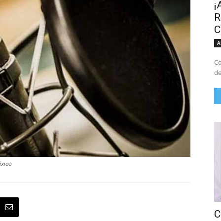
¡
R
C
A
Co
de
éxico
C