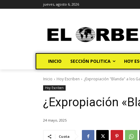
jueves, agosto 6, 2026
INICIO
SECCIÓN POLITICA
HOY ES
Inicio
Hoy Escriben
¿Expropiación "Blanda" a los G
Hoy Escriben
¿Expropiación «Bl
24 mayo, 2025
Cuota