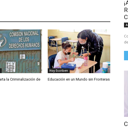
¡
R
C
A
Co
de
Hoy Escriben
ta la Criminalización de
Educación en un Mundo sin Fronteras
C