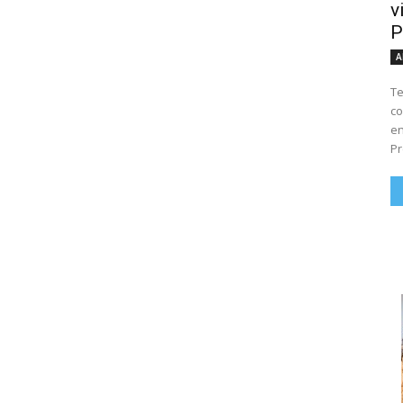
v
P
A
Te
co
en
Pr