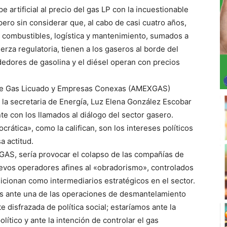
artificial al precio del gas LP con la incuestionable
pero sin considerar que, al cabo de casi cuatro años,
n combustibles, logística y mantenimiento, sumados a
fuerza regulatoria, tienen a los gaseros al borde del
dedores de gasolina y el diésel operan con precios
 de Gas Licuado y Empresas Conexas (AMEXGAS)
a la secretaria de Energía, Luz Elena González Escobar
e con los llamados al diálogo del sector gasero.
ática», como la califican, son los intereses políticos
a actitud.
GAS, sería provocar el colapso de las compañías de
uevos operadores afines al «obradorismo», controlados
sicionan como intermediarios estratégicos en el sector.
s ante una de las operaciones de desmantelamiento
 disfrazada de política social; estaríamos ante la
lítico y ante la intención de controlar el gas