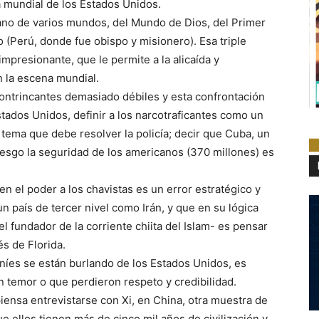
mundial de los Estados Unidos.
dano de varios mundos, del Mundo de Dios, del Primer
(Perú, donde fue obispo y misionero). Esa triple
impresionante, que le permite a la alicaída y
n la escena mundial.
ontrincantes demasiado débiles y esta confrontación
tados Unidos, definir a los narcotraficantes como un
tema que debe resolver la policía; decir que Cuba, un
iesgo la seguridad de los americanos (370 millones) es
n el poder a los chavistas es un error estratégico y
n país de tercer nivel como Irán, y que en su lógica
-el fundador de la corriente chiita del Islam- es pensar
s de Florida.
aníes se están burlando de los Estados Unidos, es
n temor o que perdieron respeto y credibilidad.
iensa entrevistarse con Xi, en China, otra muestra de
e ellos tienen más de cinco mil años de civilización y