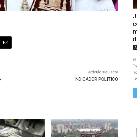
J
c
m
d
A
El
Es
no
Artículo siguiente
Ju
o
INDICADOR POLITICO