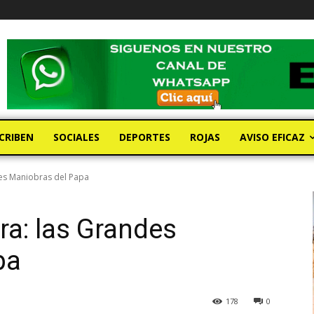
CRIBEN
SOCIALES
DEPORTES
ROJAS
AVISO EFICAZ
es Maniobras del Papa
a: las Grandes
pa
178
0