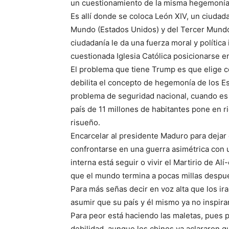
un cuestionamiento de la misma hegemonía 
Es allí donde se coloca León XIV, un ciuda
Mundo (Estados Unidos) y del Tercer Mundo 
ciudadanía le da una fuerza moral y política 
cuestionada Iglesia Católica posicionarse e
El problema que tiene Trump es que elige c
debilita el concepto de hegemonía de los Es
problema de seguridad nacional, cuando es 
país de 11 millones de habitantes pone en r
risueño.
Encarcelar al presidente Maduro para dejar e
confrontarse en una guerra asimétrica con u
interna está seguir o vivir el Martirio de Alí
que el mundo termina a pocas millas despué
Para más señas decir en voz alta que los ir
asumir que su país y él mismo ya no inspira
Para peor está haciendo las maletas, pues p
debilidad, aunque los chinos ya aclararon qu