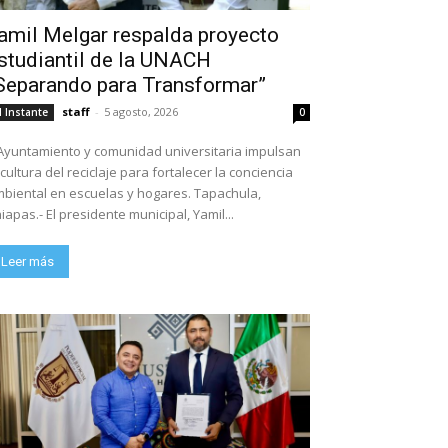
amil Melgar respalda proyecto
studiantil de la UNACH
Separando para Transformar”
staff
-
5 agosto, 2026
l Instante
0
Ayuntamiento y comunidad universitaria impulsan
 cultura del reciclaje para fortalecer la conciencia
biental en escuelas y hogares. Tapachula,
iapas.- El presidente municipal, Yamil...
Leer más