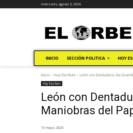
miércoles, agosto 5, 2026
INICIO
SECCIÓN POLITICA
HOY ES
Inicio
Hoy Escriben
León con Dentadura: las Grand
Hoy Escriben
León con Dentadur
Maniobras del Pa
13 mayo, 2026