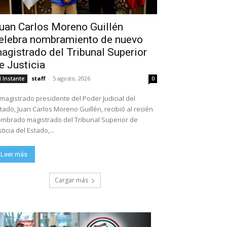
uan Carlos Moreno Guillén
elebra nombramiento de nuevo
agistrado del Tribunal Superior
e Justicia
staff
-
5 agosto, 2026
l Instante
0
 magistrado presidente del Poder Judicial del
tado, Juan Carlos Moreno Guillén, recibió al recién
mbrado magistrado del Tribunal Superior de
sticia del Estado,...
Leer más
Cargar más