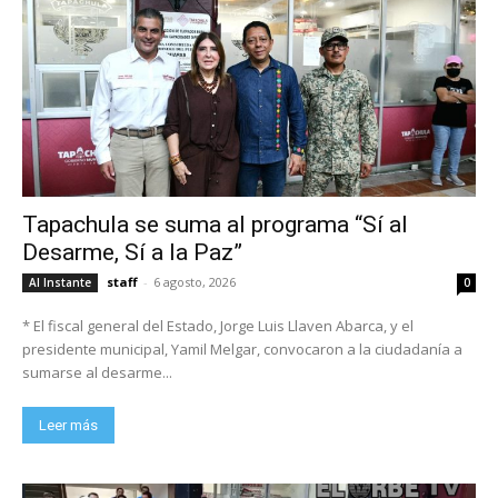
Tapachula se suma al programa “Sí al
Desarme, Sí a la Paz”
staff
-
6 agosto, 2026
Al Instante
0
* El fiscal general del Estado, Jorge Luis Llaven Abarca, y el
presidente municipal, Yamil Melgar, convocaron a la ciudadanía a
sumarse al desarme...
Leer más