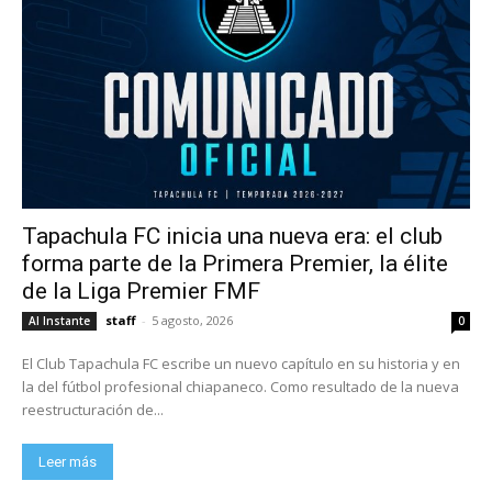
Tapachula FC inicia una nueva era: el club
forma parte de la Primera Premier, la élite
de la Liga Premier FMF
staff
-
5 agosto, 2026
Al Instante
0
El Club Tapachula FC escribe un nuevo capítulo en su historia y en
la del fútbol profesional chiapaneco. Como resultado de la nueva
reestructuración de...
Leer más