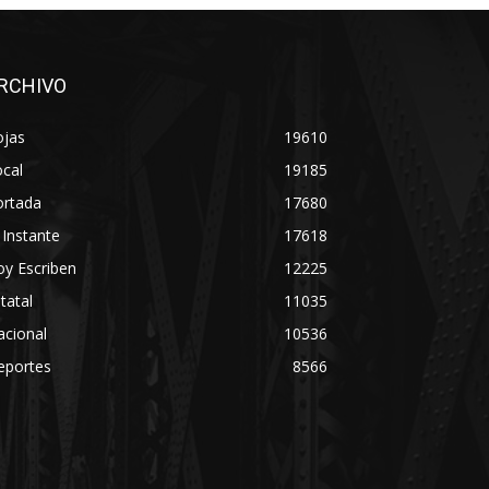
RCHIVO
ojas
19610
cal
19185
ortada
17680
 Instante
17618
y Escriben
12225
tatal
11035
acional
10536
eportes
8566