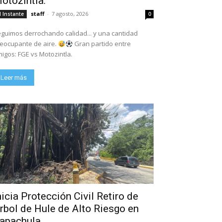
otozintla.
staff
-
7 agosto, 2026
l Instante
0
guimos derrochando calidad... y una cantidad
eocupante de aire.
Gran partido entre
igos: FGE vs Motozintla.
Leer más
nicia Protección Civil Retiro de
rbol de Hule de Alto Riesgo en
apachula.