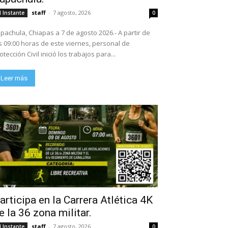
staff
-
7 agosto, 2026
l Instante
0
pachula, Chiapas a 7 de agosto 2026.- A partir de
s 09:00 horas de este viernes, personal de
otección Civil inició los trabajos para...
Leer más
articipa en la Carrera Atlética 4K
e la 36 zona militar.
staff
-
7 agosto, 2026
l Instante
0