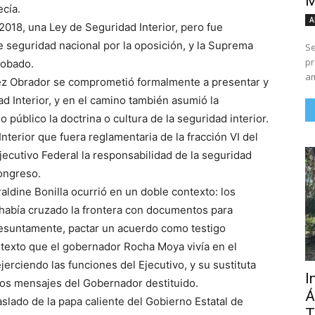
M
ecía.
A
2018, una Ley de Seguridad Interior, pero fue
 seguridad nacional por la oposición, y la Suprema
Se
pr
robado.
am
pez Obrador se comprometió formalmente a presentar y
d Interior, y en el camino también asumió la
 público la doctrina o cultura de la seguridad interior.
nterior que fuera reglamentaria de la fracción VI del
Ejecutivo Federal la responsabilidad de la seguridad
Congreso.
aldine Bonilla ocurrió en un doble contexto: los
 había cruzado la frontera con documentos para
presuntamente, pactar un acuerdo como testigo
ntexto que el gobernador Rocha Moya vivía en el
jerciendo las funciones del Ejecutivo, y su sustituta
I
 los mensajes del Gobernador destituido.
Á
aslado de la papa caliente del Gobierno Estatal de
T