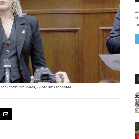
Es
hrs. Se parte del 43 anivers
In
 Rocha Pierde Inmunidad, Puede ser Procesado