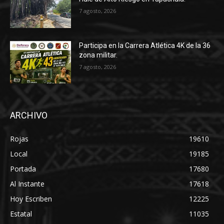
7 agosto, 2026
Participa en la Carrera Atlética 4K de la 36
zona militar.
7 agosto, 2026
ARCHIVO
Rojas
19610
Local
19185
Portada
17680
Al Instante
17618
Hoy Escriben
12225
Estatal
11035