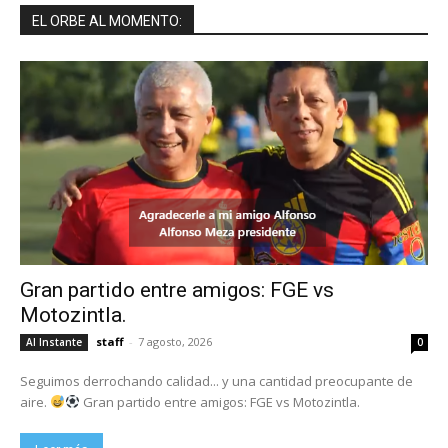
EL ORBE AL MOMENTO:
Gran partido entre amigos: FGE vs
Motozintla.
staff
-
7 agosto, 2026
Al Instante
0
Seguimos derrochando calidad... y una cantidad preocupante de
aire.
Gran partido entre amigos: FGE vs Motozintla.