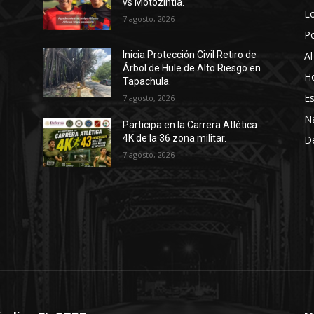
vs Motozintla.
Lo
7 agosto, 2026
P
Al
Inicia Protección Civil Retiro de
Árbol de Hule de Alto Riesgo en
Ho
Tapachula.
Es
7 agosto, 2026
N
Participa en la Carrera Atlética
4K de la 36 zona militar.
D
7 agosto, 2026