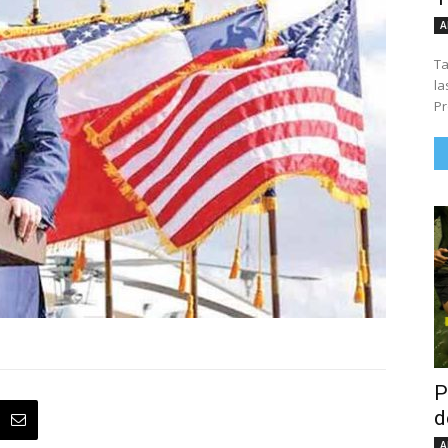
A
Ta
la
Pr
P
d
A