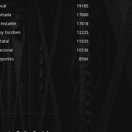
cal
19185
ortada
17680
 Instante
17618
y Escriben
12225
tatal
11035
acional
10536
eportes
8566