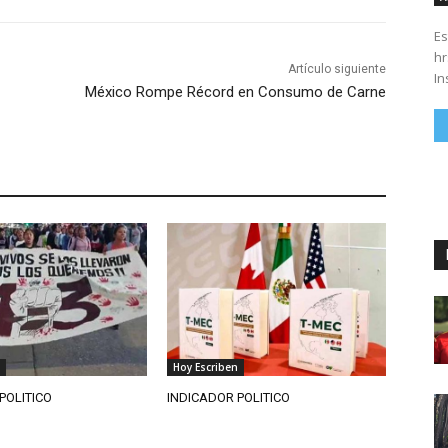
Es
hrs. Se parte del 43 anivers
Artículo siguiente
In
México Rompe Récord en Consumo de Carne
Hoy Escriben
POLITICO
INDICADOR POLITICO