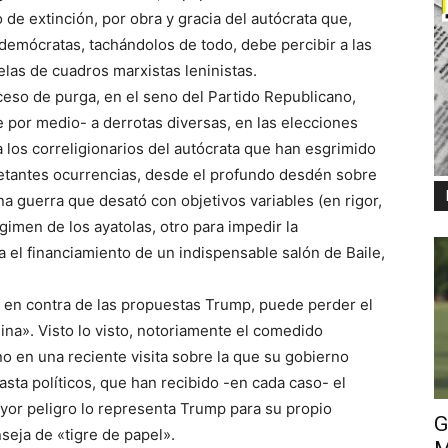
de extinción, por obra y gracia del autócrata que,
demócratas, tachándolos de todo, debe percibir a las
las de cuadros marxistas leninistas.
ceso de purga, en el seno del Partido Republicano,
por medio- a derrotas diversas, en las elecciones
 a los correligionarios del autócrata que han esgrimido
etantes ocurrencias, desde el profundo desdén sobre
na guerra que desató con objetivos variables (en rigor,
égimen de los ayatolas, otro para impedir la
a el financiamiento de un indispensable salón de Baile,
 en contra de las propuestas Trump, puede perder el
ina». Visto lo visto, notoriamente el comedido
no en una reciente visita sobre la que su gobierno
sta políticos, que han recibido -en cada caso- el
yor peligro lo representa Trump para su propio
G
seja de «tigre de papel».