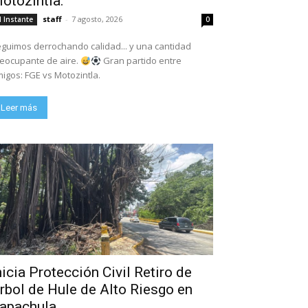
otozintla.
staff
-
7 agosto, 2026
l Instante
0
guimos derrochando calidad... y una cantidad
eocupante de aire.
Gran partido entre
igos: FGE vs Motozintla.
Leer más
nicia Protección Civil Retiro de
rbol de Hule de Alto Riesgo en
apachula.