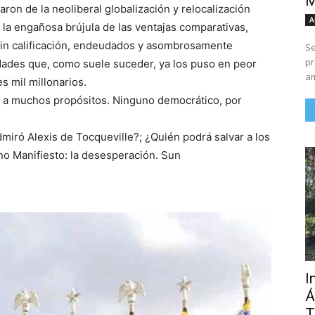
M
aron de la neoliberal globalización y relocalización
A
la engañosa brújula de las ventajas comparativas,
sin calificación, endeudados y asombrosamente
Se
pr
edades que, como suele suceder, ya los puso en peor
am
s mil millonarios.
ir a muchos propósitos. Ninguno democrático, por
miró Alexis de Tocqueville?; ¿Quién podrá salvar a los
o Manifiesto: la desesperación. Sun
I
Á
T