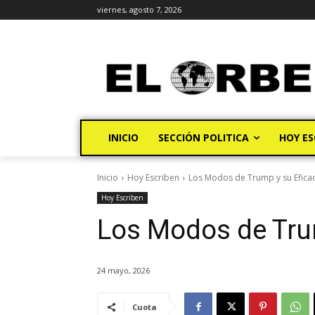
viernes, agosto 7, 2026
INICIO
SECCIÓN POLITICA
HOY ES
Inicio
Hoy Escriben
Los Modos de Trump y su Eficac
Hoy Escriben
Los Modos de Trum
24 mayo, 2026
Cuota