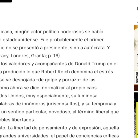
cana, ningún actor político poderosos se había
ico estadounidense. Fue probablemente el primer
e no se presentó a presidente, sino a autócrata. Y
cy, Londres, Granta; p. 16).
or los valedores y acompañantes de Donald Trump en el
ha producido lo que Robert Reich denomina el estrés
se ve despojada -de golpe y porrazo- de las
omo ahora se dice, normalizar al propio caos.
ados Unidos, muy especialmente, su luminosa
palabras de innúmeros jurisconsultos), y su temprana y
n un sentido particular, novedoso, al término liberal que
ables libertades.
nto. La libertad de pensamiento y de expresión, aquella
grandes universidades, el papel de conciencias críticas