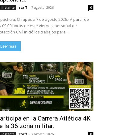
staff
-
7 agosto, 2026
l Instante
0
pachula, Chiapas a 7 de agosto 2026.- A partir de
s 09:00 horas de este viernes, personal de
otección Civil inició los trabajos para...
Leer más
articipa en la Carrera Atlética 4K
e la 36 zona militar.
staff
-
7 agosto, 2026
l Instante
0