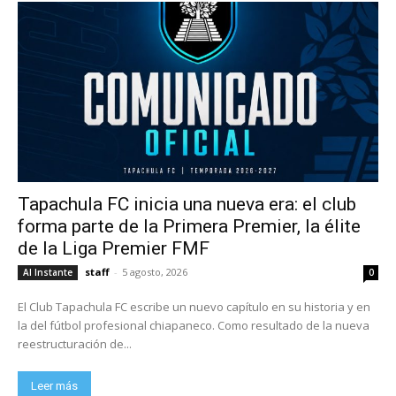
Tapachula FC inicia una nueva era: el club
forma parte de la Primera Premier, la élite
de la Liga Premier FMF
staff
-
5 agosto, 2026
Al Instante
0
El Club Tapachula FC escribe un nuevo capítulo en su historia y en
la del fútbol profesional chiapaneco. Como resultado de la nueva
reestructuración de...
Leer más