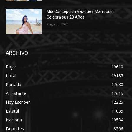
Mía Concepción Vázquez Marroquín
Celebra sus 20 Años
7 agosto, 2026
ARCHIVO
Rojas
19610
Local
19185
Portada
17680
Al Instante
17615
Hoy Escriben
12225
Estatal
11035
Nacional
10534
Deportes
8566