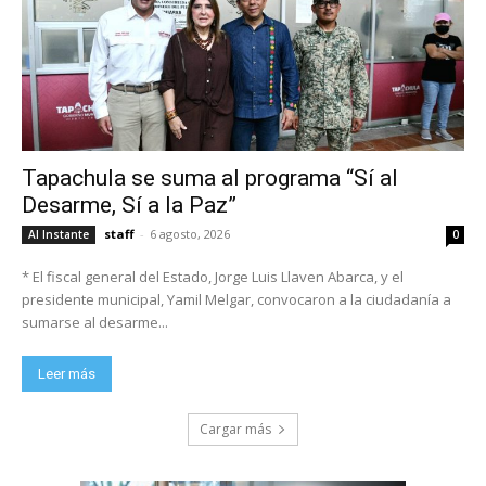
Tapachula se suma al programa “Sí al
Desarme, Sí a la Paz”
staff
-
6 agosto, 2026
Al Instante
0
* El fiscal general del Estado, Jorge Luis Llaven Abarca, y el
presidente municipal, Yamil Melgar, convocaron a la ciudadanía a
sumarse al desarme...
Leer más
Cargar más