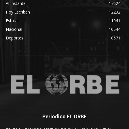
Al Instante
17624
Hoy Escriben
12232
Estatal
11041
Nacional
10544
Deportes
8571
Periodico EL ORBE