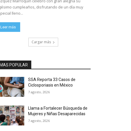
zquez Marroquín celebró con gran alegría su
gésimo cumpleaños, disfrutando de un día muy
pecial lleno...
Leer más
Cargar más
MAS POPULAR
SSA Reporta 33 Casos de
Ciclosporiasis en México
7 agosto, 2026
Llama a Fortalecer Búsqueda de
Mujeres y Niñas Desaparecidas
7 agosto, 2026