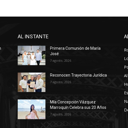
AL INSTANTE
A
n
Primera Comunión de María
R
José
Lo
7 agosto, 2026
P
Al
Reconocen Trayectoria Jurídica
7 agosto, 2026
Ho
Es
N
Mía Concepción Vázquez
Marroquín Celebra sus 20 Años
D
7 agosto, 2026