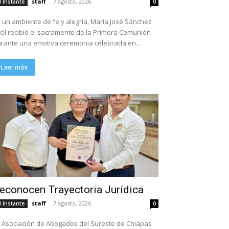
staff
-
7 agosto, 2026
l Instante
0
 un ambiente de fe y alegría, María José Sánchez
cil recibió el sacramento de la Primera Comunión
rante una emotiva ceremonia celebrada en...
Leer más
econocen Trayectoria Jurídica
staff
-
7 agosto, 2026
l Instante
0
 Asociación de Abogados del Sureste de Chiapas