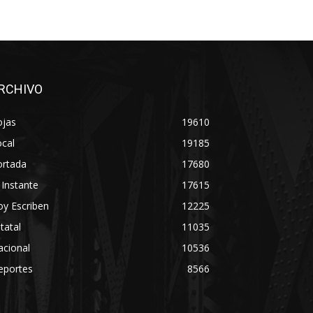
RCHIVO
ojas
19610
cal
19185
ortada
17680
 Instante
17615
y Escriben
12225
tatal
11035
acional
10536
eportes
8566