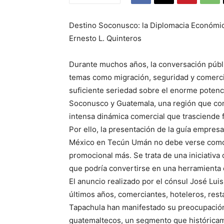
Destino Soconusco: la Diplomacia Económic
Ernesto L. Quinteros
Durante muchos años, la conversación públi
temas como migración, seguridad y comerci
suficiente seriedad sobre el enorme potenc
Soconusco y Guatemala, una región que compa
intensa dinámica comercial que trasciende 
Por ello, la presentación de la guía empres
México en Tecún Umán no debe verse como u
promocional más. Se trata de una iniciativa
que podría convertirse en una herramienta c
El anuncio realizado por el cónsul José Lu
últimos años, comerciantes, hoteleros, res
Tapachula han manifestado su preocupación p
guatemaltecos, un segmento que históricam