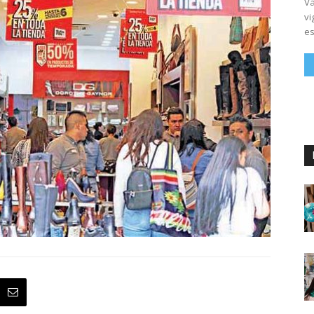
Vá
vi
es