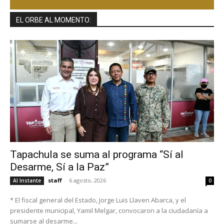
EL ORBE AL MOMENTO:
Tapachula se suma al programa “Sí al
Desarme, Sí a la Paz”
staff
-
6 agosto, 2026
Al Instante
0
* El fiscal general del Estado, Jorge Luis Llaven Abarca, y el
presidente municipal, Yamil Melgar, convocaron a la ciudadanía a
sumarse al desarme...