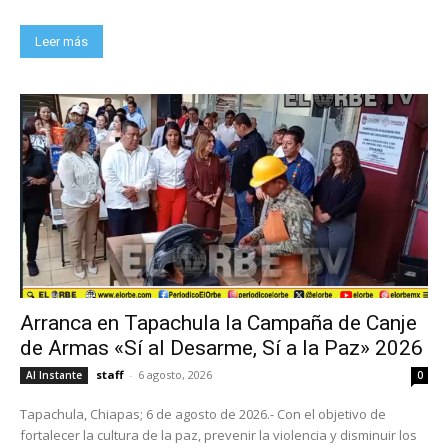
Leer más
Arranca en Tapachula la Campaña de Canje
de Armas «Sí al Desarme, Sí a la Paz» 2026
staff
-
6 agosto, 2026
Al Instante
0
Tapachula, Chiapas; 6 de agosto de 2026.- Con el objetivo de
fortalecer la cultura de la paz, prevenir la violencia y disminuir los