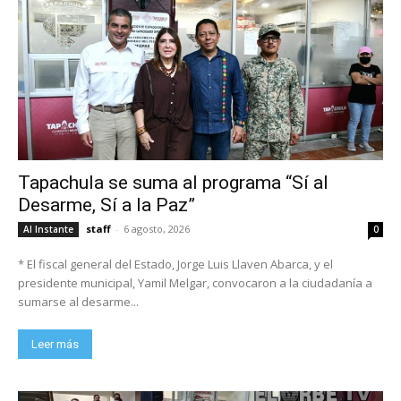
Tapachula se suma al programa “Sí al
Desarme, Sí a la Paz”
staff
-
6 agosto, 2026
Al Instante
0
* El fiscal general del Estado, Jorge Luis Llaven Abarca, y el
presidente municipal, Yamil Melgar, convocaron a la ciudadanía a
sumarse al desarme...
Leer más