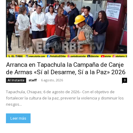
Arranca en Tapachula la Campaña de Canje
de Armas «Sí al Desarme, Sí a la Paz» 2026
staff
-
6 agosto, 2026
Al Instante
0
Tapachula, Chiapas; 6 de agosto de 2026.- Con el objetivo de
fortalecer la cultura de la paz, prevenir la violencia y disminuir los
riesgos...
Leer más