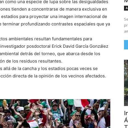
M
n como una especie de lupa sobre las desigualdades
A
siones tienden a concentrarse de manera exclusiva en
s estadios para proyectar una imagen internacional de
Se
de terminar profundizando contrastes espaciales que ya
pr
am
fectos ambientales resultan fundamentales para
 investigador posdoctoral Erick David García González
ambiental detrás del torneo, que abarca desde los
ón de los residuos resultantes.
s allá de la cancha y los estadios pocas veces se
ección directa de la opinión de los vecinos afectados.
I
Á
T