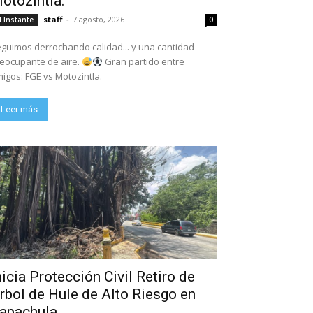
otozintla.
staff
-
7 agosto, 2026
l Instante
0
guimos derrochando calidad... y una cantidad
eocupante de aire.
Gran partido entre
igos: FGE vs Motozintla.
Leer más
nicia Protección Civil Retiro de
rbol de Hule de Alto Riesgo en
apachula.