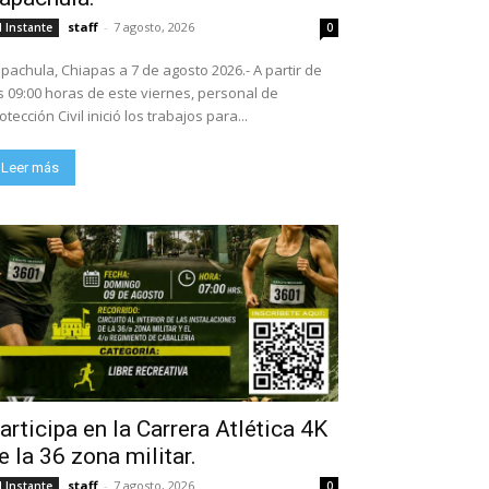
staff
-
7 agosto, 2026
l Instante
0
pachula, Chiapas a 7 de agosto 2026.- A partir de
s 09:00 horas de este viernes, personal de
otección Civil inició los trabajos para...
Leer más
articipa en la Carrera Atlética 4K
e la 36 zona militar.
staff
-
7 agosto, 2026
l Instante
0