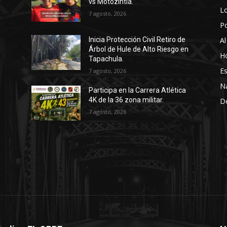
vs Motozintla.
Lo
7 agosto, 2026
P
Al
Inicia Protección Civil Retiro de
Árbol de Hule de Alto Riesgo en
Ho
Tapachula.
Es
7 agosto, 2026
N
Participa en la Carrera Atlética
4K de la 36 zona militar.
D
7 agosto, 2026