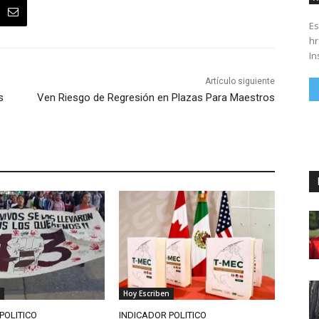
Es
hrs. Se parte del 43 anivers
In
Artículo siguiente
s
Ven Riesgo de Regresión en Plazas Para Maestros
Hoy Escriben
POLITICO
INDICADOR POLITICO