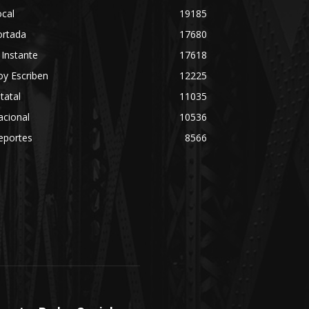
cal
19185
ortada
17680
 Instante
17618
y Escriben
12225
tatal
11035
acional
10536
eportes
8566