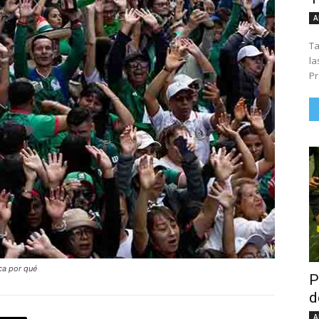
A
Ta
la
Pr
ca por qué
P
d
A