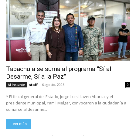
Tapachula se suma al programa “Sí al
Desarme, Sí a la Paz”
staff
-
6 agosto, 2026
Al Instante
0
* El fiscal general del Estado, Jorge Luis Llaven Abarca, y el
presidente municipal, Yamil Melgar, convocaron a la ciudadanía a
sumarse al desarme...
Leer más