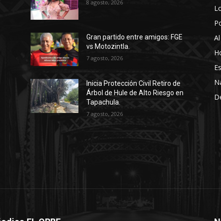
8 agosto, 2026
Lo
P
Al
Gran partido entre amigos: FGE
vs Motozintla.
Ho
7 agosto, 2026
Es
N
Inicia Protección Civil Retiro de
Árbol de Hule de Alto Riesgo en
D
Tapachula.
7 agosto, 2026