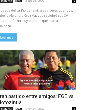
staff
-
8 agosto, 2026
l Instante
0
deada del cariño de familiares y seres queridos,
abella Alejandra Cruz Vázquez celebró sus XV
os, una fecha muy especial que marca el
mienzo...
Leer más
ran partido entre amigos: FGE vs
otozintla.
staff
-
7 agosto, 2026
l Instante
0