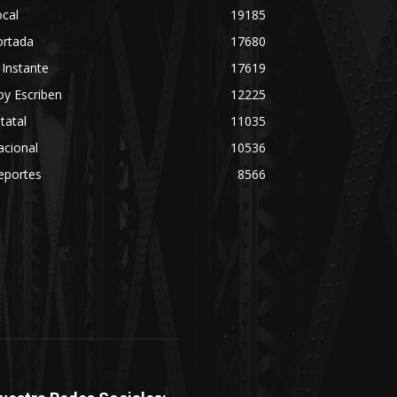
cal
19185
ortada
17680
 Instante
17619
y Escriben
12225
tatal
11035
acional
10536
eportes
8566