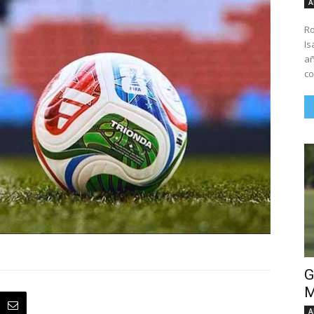
A
Ro
Is
añ
co
G
M
A