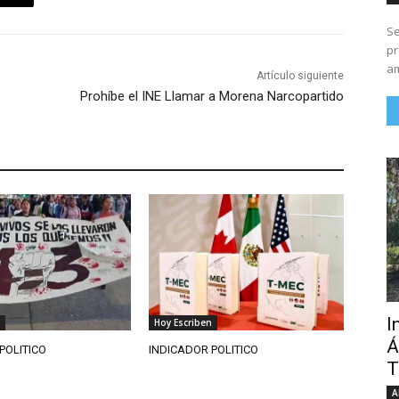
Se
pr
am
Artículo siguiente
Prohíbe el INE Llamar a Morena Narcopartido
I
Hoy Escriben
Á
POLITICO
INDICADOR POLITICO
T
A