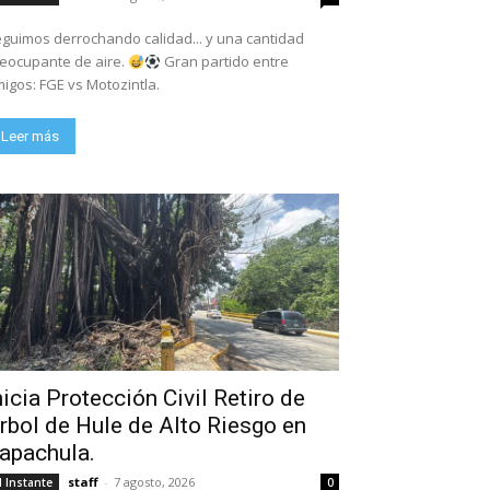
guimos derrochando calidad... y una cantidad
eocupante de aire.
Gran partido entre
igos: FGE vs Motozintla.
Leer más
nicia Protección Civil Retiro de
rbol de Hule de Alto Riesgo en
apachula.
staff
-
7 agosto, 2026
l Instante
0