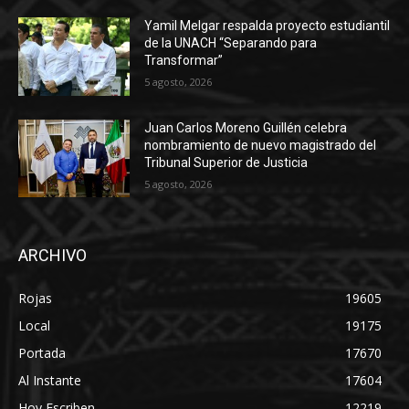
Yamil Melgar respalda proyecto estudiantil
de la UNACH “Separando para
Transformar”
5 agosto, 2026
Juan Carlos Moreno Guillén celebra
nombramiento de nuevo magistrado del
Tribunal Superior de Justicia
5 agosto, 2026
ARCHIVO
Rojas
19605
Local
19175
Portada
17670
Al Instante
17604
Hoy Escriben
12219