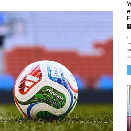
Y
e
F
A
* 
in
mu
pl