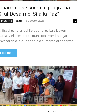
apachula se suma al programa
Sí al Desarme, Sí a la Paz”
staff
-
6 agosto, 2026
l Instante
0
El fiscal general del Estado, Jorge Luis Llaven
arca, y el presidente municipal, Yamil Melgar,
nvocaron a la ciudadanía a sumarse al desarme...
Leer más