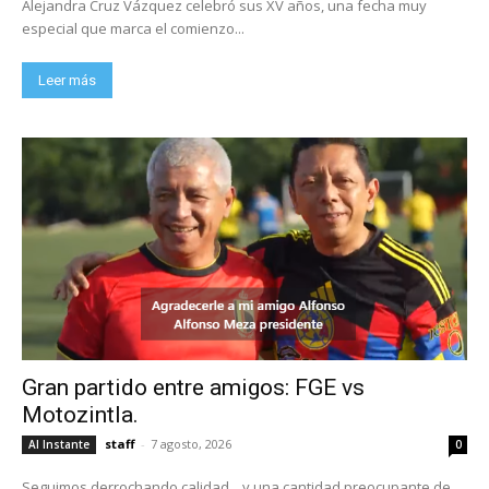
Alejandra Cruz Vázquez celebró sus XV años, una fecha muy
especial que marca el comienzo...
Leer más
Gran partido entre amigos: FGE vs
Motozintla.
staff
-
7 agosto, 2026
Al Instante
0
Seguimos derrochando calidad... y una cantidad preocupante de