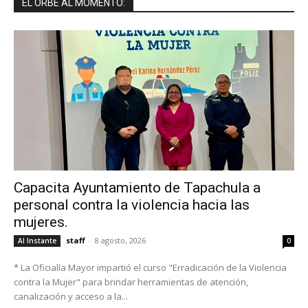
EL ORBE AL MOMENTO:
Capacita Ayuntamiento de Tapachula a
personal contra la violencia hacia las
mujeres.
staff
-
8 agosto, 2026
Al Instante
0
* La Oficialía Mayor impartió el curso "Erradicación de la Violencia
contra la Mujer" para brindar herramientas de atención,
canalización y acceso a la...