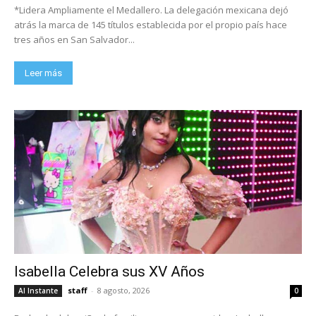
*Lidera Ampliamente el Medallero. La delegación mexicana dejó
atrás la marca de 145 títulos establecida por el propio país hace
tres años en San Salvador...
Leer más
Isabella Celebra sus XV Años
staff
-
8 agosto, 2026
Al Instante
0