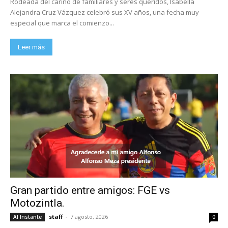
Rodeada del cariño de familiares y seres queridos, Isabella
Alejandra Cruz Vázquez celebró sus XV años, una fecha muy
especial que marca el comienzo...
Leer más
Gran partido entre amigos: FGE vs
Motozintla.
staff
-
7 agosto, 2026
Al Instante
0