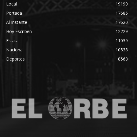
Local
19190
Portada
17685
Al Instante
17620
Hoy Escriben
12229
Estatal
11039
Nacional
10538
Deportes
8568