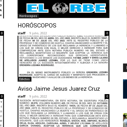
Horóscopos
HORÓSCOPOS
staff
-
9 julio, 2022
0
0
Edictos
Aviso Jaime Jesus Juarez Cruz
staff
-
9 julio, 2022
0
0