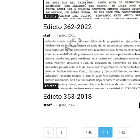
Edictos
Edicto 362-2022
staff
-
7 julio, 2022
Edictos
Edicto 353-2018
staff
-
6 julio, 2022
...
...
1
140
141
142