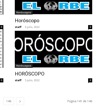
Horóscopos
Horóscopo
staff
-
6 julio, 2022
0
0
Horóscopos
HORÓSCOPO
staff
-
5 julio, 2022
0
0
146
Página 141 de 146