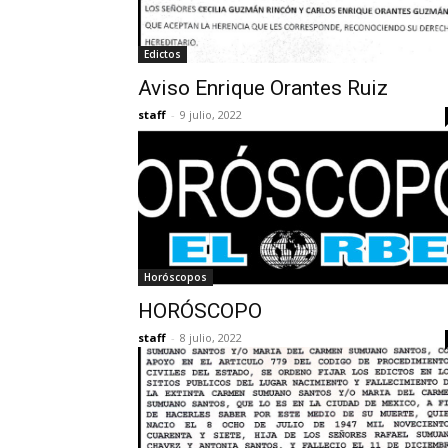
Edictos
Aviso Enrique Orantes Ruiz
staff
-
9 julio, 2022
Horóscopos
HORÓSCOPO
staff
-
8 julio, 2022