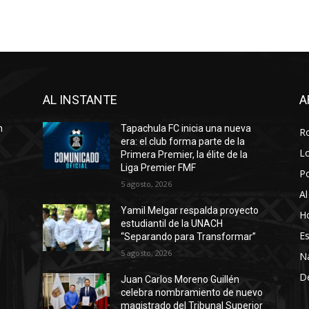
AL INSTANTE
A
n
Tapachula FC inicia una nueva
R
era: el club forma parte de la
Lo
Primera Premier, la élite de la
Liga Premier FMF
P
5 agosto, 2026
Al
Yamil Melgar respalda proyecto
Ho
estudiantil de la UNACH
Es
“Separando para Transformar”
5 agosto, 2026
N
D
Juan Carlos Moreno Guillén
celebra nombramiento de nuevo
magistrado del Tribunal Superior