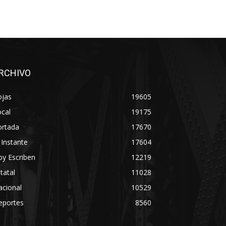
RCHIVO
ojas
19605
cal
19175
ortada
17670
 Instante
17604
y Escriben
12219
tatal
11028
acional
10529
eportes
8560