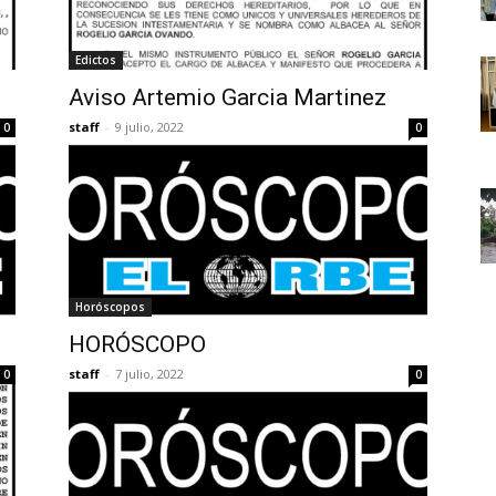
Edictos
Aviso Artemio Garcia Martinez
staff
-
9 julio, 2022
0
0
Horóscopos
HORÓSCOPO
staff
-
7 julio, 2022
0
0