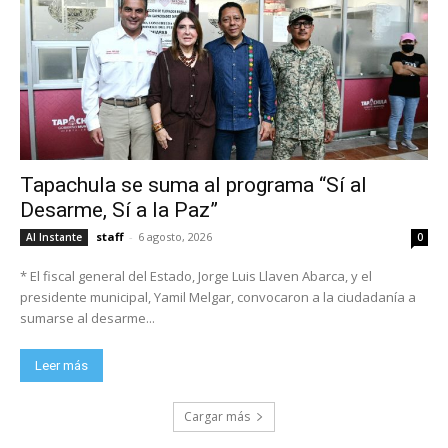
Tapachula se suma al programa “Sí al
Desarme, Sí a la Paz”
staff
-
6 agosto, 2026
Al Instante
0
* El fiscal general del Estado, Jorge Luis Llaven Abarca, y el
presidente municipal, Yamil Melgar, convocaron a la ciudadanía a
sumarse al desarme...
Leer más
Cargar más