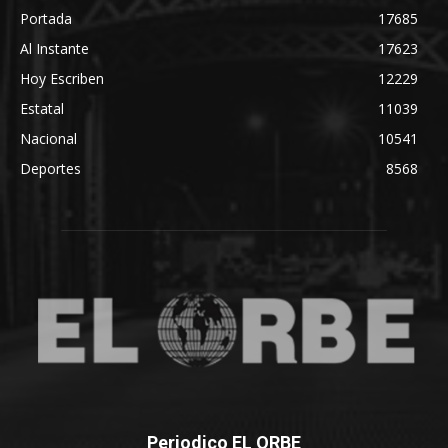
Portada
17685
Al Instante
17623
Hoy Escriben
12229
Estatal
11039
Nacional
10541
Deportes
8568
Periodico EL ORBE