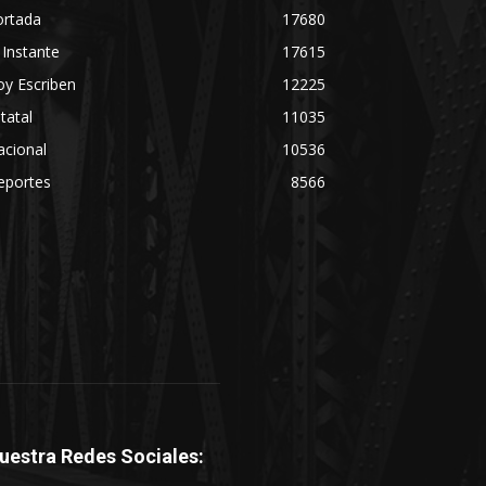
ortada
17680
 Instante
17615
y Escriben
12225
tatal
11035
acional
10536
eportes
8566
uestra Redes Sociales: