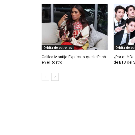
Orbita de estrellas
Orbita de est
Galilea Montijo Explica lo que le Pasó
¿Por qué De
en el Rostro
de BTS del 