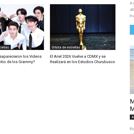
A.
ab
tr
rellas
Orbita de estrellas
saparecieron los Videos
El Ariel 2026 Vuelve a CDMX y se
Sitio de los Grammy?
Realizará en los Estudios Churubusco
M
M
A
Ro