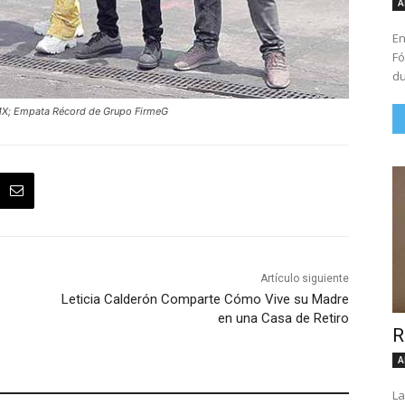
A
En
Fó
du
X; Empata Récord de Grupo FirmeG
Artículo siguiente
Leticia Calderón Comparte Cómo Vive su Madre
en una Casa de Retiro
R
A
La