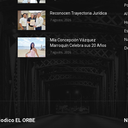
P
Al
Reconocen Trayectoria Jurídica
7 agosto, 2026
Ho
Es
N
Mía Concepción Vázquez
Marroquín Celebra sus 20 Años
D
7 agosto, 2026
iodico EL ORBE
N