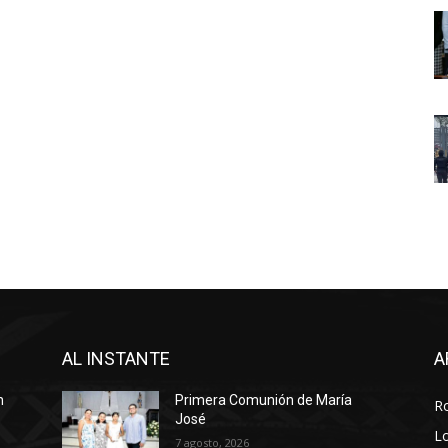
AL INSTANTE
A
n
Primera Comunión de María
R
José
Lo
7 agosto, 2026