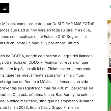
 México, como parte del tour DeBÍ TiRAR MáS FOToS,
argas que Bad Bunny hará en toda su gira. Y es que,
ciones consecutivas en el Estadio GNP Seguros, el
ans al anunciar un nuevo -y por ahora- último
ales de OCESA, donde celebraron el logro del llamado
ga otra fecha en CDMX!». Asimismo, revelaron que
ible en la página oficial de Ticketmaster, generando
ns, quienes nuevamente saturaron la fila virtual.
el regreso de Benito a México, la demanda ha sido
preventas se registraron más de 400 mil personas en
n minutos. Con esta séptima fecha, Bad Bunny no sólo se
s del público mexicano, sino que ha empatado la marca
s atrás. En 2023, Eduin Caz y Grupo Firme se