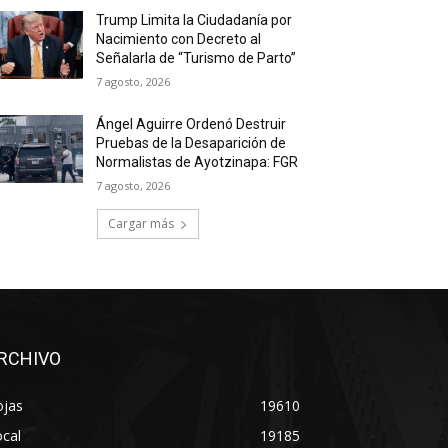
Trump Limita la Ciudadanía por
Nacimiento con Decreto al
Señalarla de “Turismo de Parto”
7 agosto, 2026
Ángel Aguirre Ordenó Destruir
Pruebas de la Desaparición de
Normalistas de Ayotzinapa: FGR
7 agosto, 2026
Cargar más
RCHIVO
ojas
19610
cal
19185