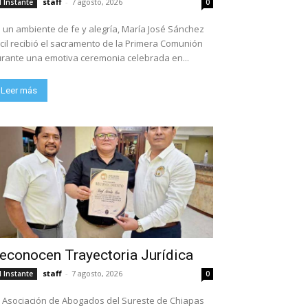
staff
-
7 agosto, 2026
l Instante
0
 un ambiente de fe y alegría, María José Sánchez
cil recibió el sacramento de la Primera Comunión
rante una emotiva ceremonia celebrada en...
Leer más
econocen Trayectoria Jurídica
staff
-
7 agosto, 2026
l Instante
0
 Asociación de Abogados del Sureste de Chiapas