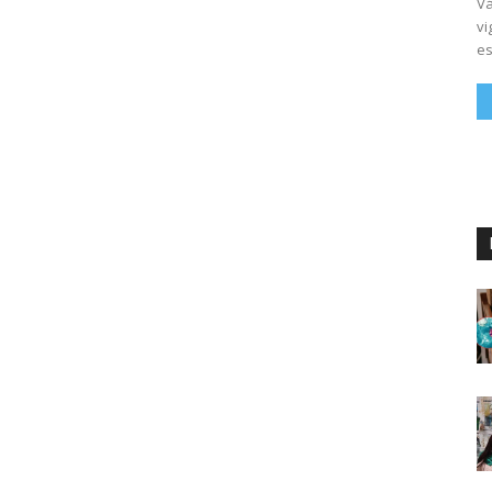
Vá
vi
es