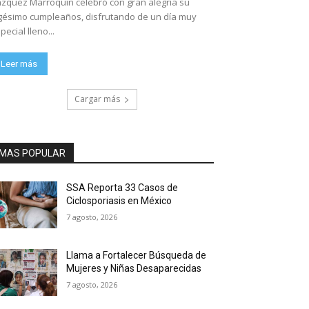
zquez Marroquín celebró con gran alegría su
gésimo cumpleaños, disfrutando de un día muy
pecial lleno...
Leer más
Cargar más
MAS POPULAR
SSA Reporta 33 Casos de
Ciclosporiasis en México
7 agosto, 2026
Llama a Fortalecer Búsqueda de
Mujeres y Niñas Desaparecidas
7 agosto, 2026