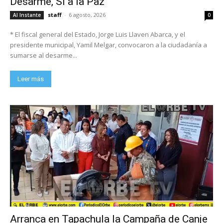
Desarme, Sí a la Paz”
staff
-
6 agosto, 2026
Al Instante
0
* El fiscal general del Estado, Jorge Luis Llaven Abarca, y el
presidente municipal, Yamil Melgar, convocaron a la ciudadanía a
sumarse al desarme...
Leer más
Arranca en Tapachula la Campaña de Canje