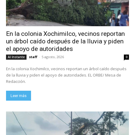
En la colonia Xochimilco, vecinos reportan
un árbol caído después de la lluvia y piden
el apoyo de autoridades
staff
-
5 agosto, 2026
Al Instante
0
En la colonia Xochimilco, vecinos reportan un árbol caído después
de la lluvia y piden el apoyo de autoridades. EL ORBE/ Mesa de
Redacción.
Leer más