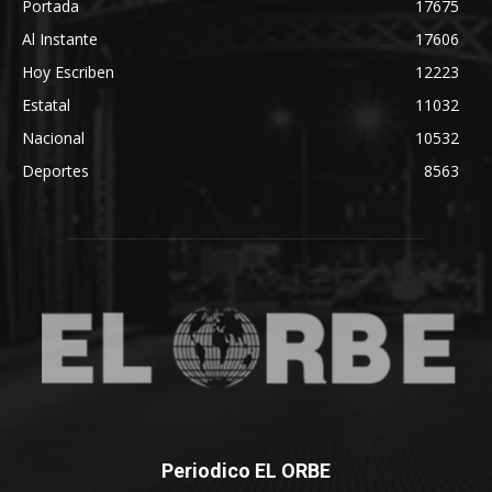
Portada
17675
Al Instante
17606
Hoy Escriben
12223
Estatal
11032
Nacional
10532
Deportes
8563
Periodico EL ORBE