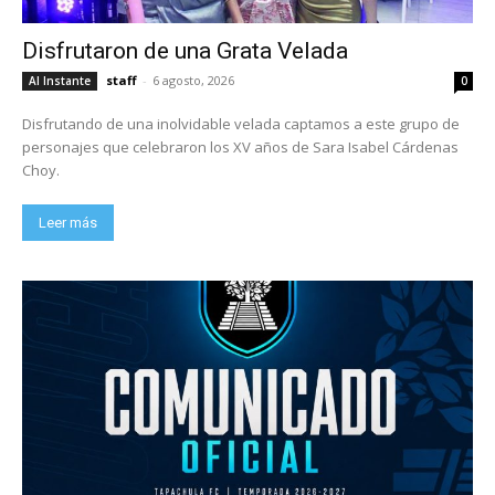
Disfrutaron de una Grata Velada
staff
-
6 agosto, 2026
Al Instante
0
Disfrutando de una inolvidable velada captamos a este grupo de
personajes que celebraron los XV años de Sara Isabel Cárdenas
Choy.
Leer más