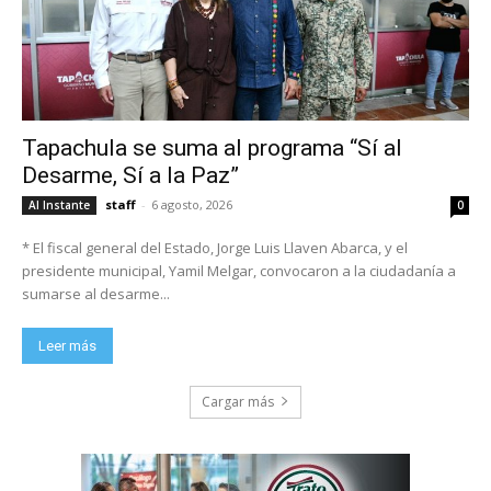
Tapachula se suma al programa “Sí al
Desarme, Sí a la Paz”
staff
-
6 agosto, 2026
Al Instante
0
* El fiscal general del Estado, Jorge Luis Llaven Abarca, y el
presidente municipal, Yamil Melgar, convocaron a la ciudadanía a
sumarse al desarme...
Leer más
Cargar más