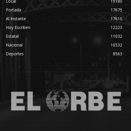
Local
19180
Portada
17675
Al Instante
17610
Hoy Escriben
12223
Estatal
11032
Nacional
10532
Deportes
8563