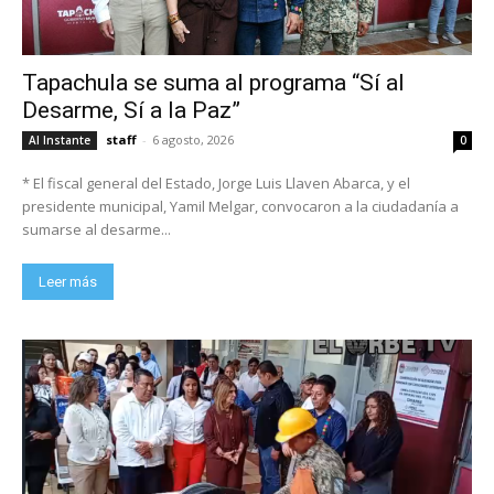
Tapachula se suma al programa “Sí al
Desarme, Sí a la Paz”
staff
-
6 agosto, 2026
Al Instante
0
* El fiscal general del Estado, Jorge Luis Llaven Abarca, y el
presidente municipal, Yamil Melgar, convocaron a la ciudadanía a
sumarse al desarme...
Leer más