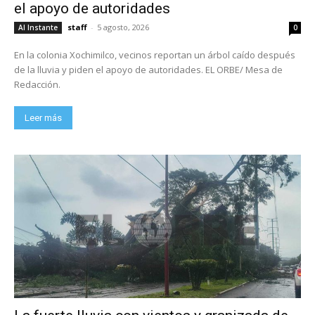
el apoyo de autoridades
staff
-
5 agosto, 2026
Al Instante
0
En la colonia Xochimilco, vecinos reportan un árbol caído después
de la lluvia y piden el apoyo de autoridades. EL ORBE/ Mesa de
Redacción.
Leer más