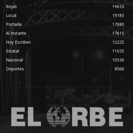
Rojas
19610
Local
19185
Portada
17680
Al Instante
17615
Hoy Escriben
12225
Estatal
11035
Nacional
10536
Deportes
8566