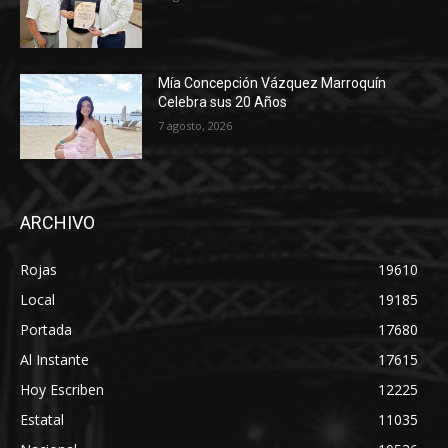
Mía Concepción Vázquez Marroquín
Celebra sus 20 Años
7 agosto, 2026
ARCHIVO
Rojas
19610
Local
19185
Portada
17680
Al Instante
17615
Hoy Escriben
12225
Estatal
11035