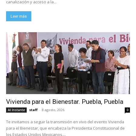
canalización y acceso a la...
Leer más
Vivienda para el Bienestar. Puebla, Puebla
staff
-
8 agosto, 2026
Al Instante
0
Te invitamos a seguir la transmisión en vivo del evento Vivienda
para el Bienestar, que encabeza la Presidenta Constitucional de
los Estados Unidos Mexicanos,...