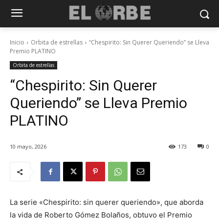
Inicio
Orbita de estrellas
“Chespirito: Sin Querer Queriendo” se Lleva
Premio PLATINO
Orbita de estrellas
“Chespirito: Sin Querer
Queriendo” se Lleva Premio
PLATINO
10 mayo, 2026
173
0
La serie «Chespirito: sin querer queriendo», que aborda
la vida de Roberto Gómez Bolaños, obtuvo el Premio