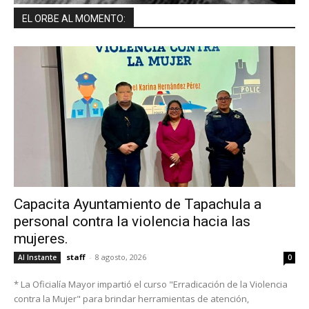
EL ORBE AL MOMENTO:
Capacita Ayuntamiento de Tapachula a
personal contra la violencia hacia las
mujeres.
staff
-
8 agosto, 2026
Al Instante
0
* La Oficialía Mayor impartió el curso "Erradicación de la Violencia
contra la Mujer" para brindar herramientas de atención,