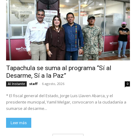
Tapachula se suma al programa “Sí al
Desarme, Sí a la Paz”
staff
-
6 agosto, 2026
Al Instante
0
* El fiscal general del Estado, Jorge Luis Llaven Abarca, y el
presidente municipal, Yamil Melgar, convocaron a la ciudadanía a
sumarse al desarme...
Leer más