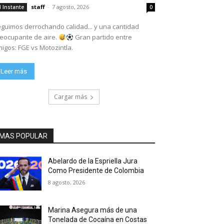
staff
-
7 agosto, 2026
l Instante
0
guimos derrochando calidad... y una cantidad
eocupante de aire.
Gran partido entre
igos: FGE vs Motozintla.
Leer más
Cargar más
MAS POPULAR
Abelardo de la Espriella Jura
Como Presidente de Colombia
8 agosto, 2026
Marina Asegura más de una
Tonelada de Cocaína en Costas