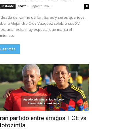
staff
-
8 agosto, 2026
l Instante
0
deada del cariño de familiares y seres queridos,
abella Alejandra Cruz Vázquez celebró sus XV
os, una fecha muy especial que marca el
mienzo...
Leer más
ran partido entre amigos: FGE vs
otozintla.