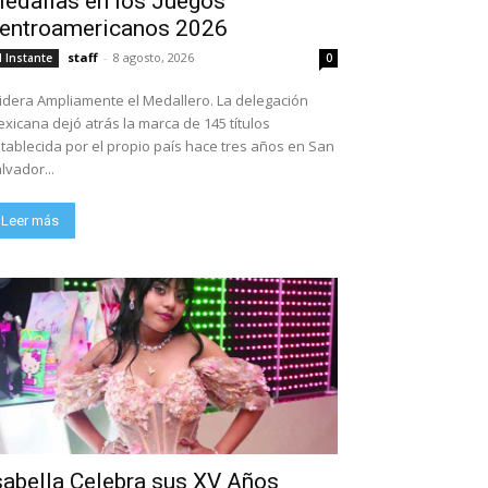
edallas en los Juegos
entroamericanos 2026
staff
-
8 agosto, 2026
l Instante
0
dera Ampliamente el Medallero. La delegación
xicana dejó atrás la marca de 145 títulos
tablecida por el propio país hace tres años en San
lvador...
Leer más
sabella Celebra sus XV Años