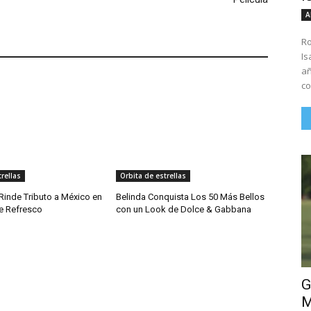
A
Ro
Is
añ
co
rellas
Orbita de estrellas
Rinde Tributo a México en
Belinda Conquista Los 50 Más Bellos
e Refresco
con un Look de Dolce & Gabbana
G
M