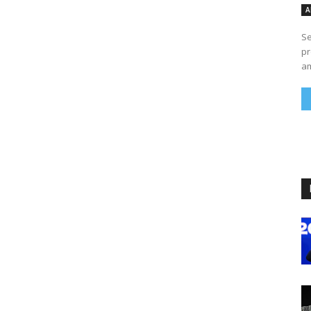
A
Se
pr
am