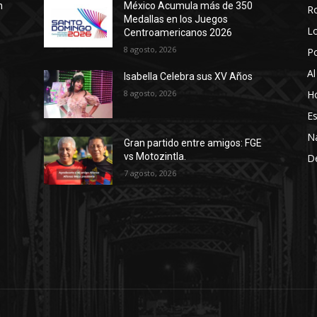
n
México Acumula más de 350
R
Medallas en los Juegos
Lo
Centroamericanos 2026
8 agosto, 2026
P
Al
Isabella Celebra sus XV Años
8 agosto, 2026
Ho
Es
N
Gran partido entre amigos: FGE
vs Motozintla.
D
7 agosto, 2026