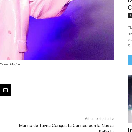
M
C
A
*Li
me
es
Sa
or Como Madre
Artículo siguiente
Marina de Tavira Conquista Cannes con la Nueva
I
Película