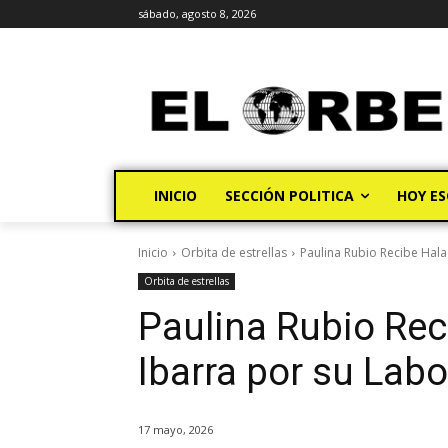
sábado, agosto 8, 2026
INICIO
SECCIÓN POLITICA
HOY ES
Inicio
Orbita de estrellas
Paulina Rubio Recibe Hal
Orbita de estrellas
Paulina Rubio Re
Ibarra por su La
17 mayo, 2026