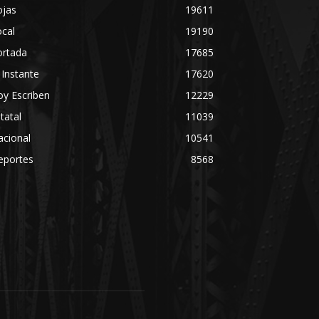
ojas
19611
cal
19190
ortada
17685
 Instante
17620
y Escriben
12229
tatal
11039
acional
10541
eportes
8568