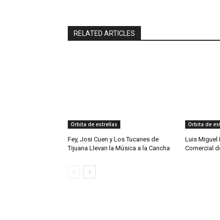
RELATED ARTICLES
Orbita de estrellas
Orbita de est
Fey, Josi Cuen y Los Tucanes de
Luis Miguel 
Tijuana Llevan la Música a la Cancha
Comercial d